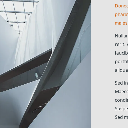
Donec 
phare
males
Nullam
rerit
faucib
portti
aliqu
Sed i
Maece
condi
Suspe
Sed mo