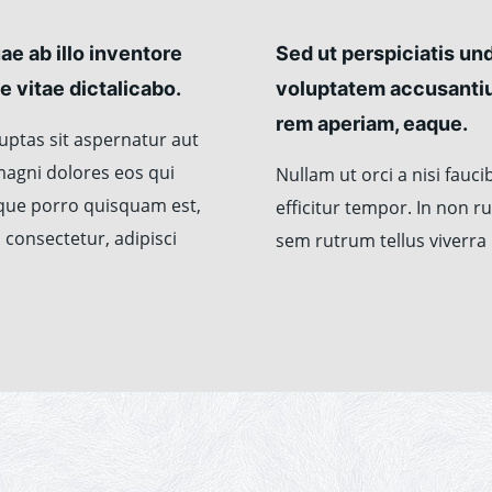
e ab illo inventore
Sed ut perspiciatis und
e vitae dictalicabo.
voluptatem accusanti
rem aperiam, eaque.
ptas sit aspernatur aut
magni dolores eos qui
Nullam ut orci a nisi fauc
eque porro quisquam est,
efficitur tempor. In non 
 consectetur, adipisci
sem rutrum tellus viverra