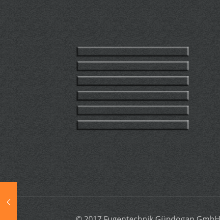
© 2017 Fugentechnik Gündogan GmbH |