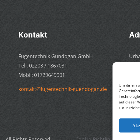
Kontakt
Ad
Fugentechnik Gündogan GmbH
Urba
Tel.: 02203 / 1867031
5114
Mobil: 01729649901
Deut
Um dir ein 
kontakt@fugentechnik-guendogan.de
Geräteinfor
Technologie
auf dieser 
zurückziehs
Akz
 All Rights Reserved
Cookie-Richtlinie (EU)
All