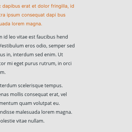
dapibus erat et dolor fringilla, id
tra ipsum consequat dapi bus
uada lorem magna.
 id leo vitae est faucibus hend
. Vestibulum eros odio, semper sed
us in, interdum sed enim. Ut
tor mi eget purus rutrum, in orci
am.
nterdum scelerisque tempus.
nas mollis consequat erat, vel
mentum quam volutpat eu.
ndisse malesuada lorem magna.
lestie vitae nullam.